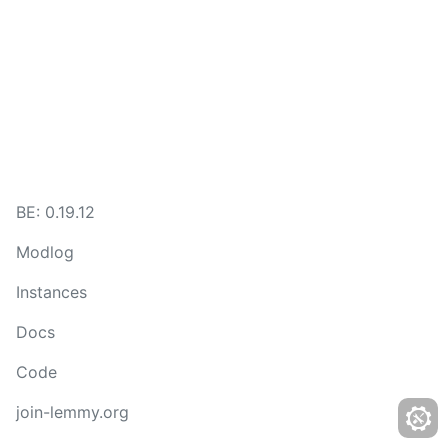
BE:
0.19.12
Modlog
Instances
Docs
Code
join-lemmy.org