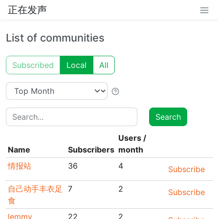
正在发声
List of communities
Subscribed
Local
All
Search
Search
Users
/
Name
Subscribers
month
情报站
36
4
Subscribe
自己动手丰衣足
7
2
Subscribe
食
lemmy
22
2