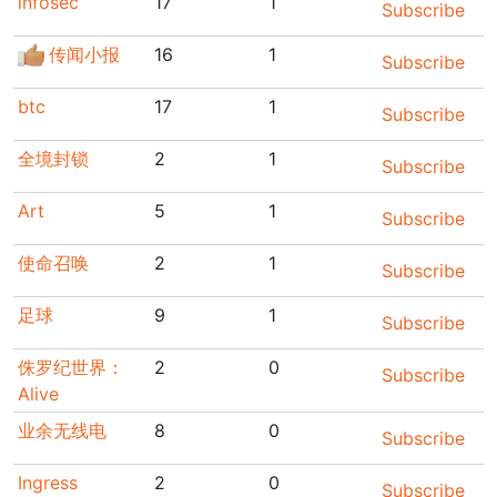
infosec
17
1
Subscribe
传闻小报
16
1
Subscribe
btc
17
1
Subscribe
全境封锁
2
1
Subscribe
Art
5
1
Subscribe
使命召唤
2
1
Subscribe
足球
9
1
Subscribe
侏罗纪世界：
2
0
Subscribe
Alive
业余无线电
8
0
Subscribe
Ingress
2
0
Subscribe