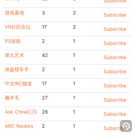
Subscribe
游戏墓地
3
2
Subscribe
VR社区论坛
17
2
Subscribe
PS游戏
2
1
Subscribe
第九艺术
42
1
Subscribe
侠盗猎车手
2
1
Subscribe
中文IRC频道
17
1
Subscribe
薅羊毛
27
1
Subscribe
Ask China🇨🇳
26
1
Subscribe
ARC Raiders
2
1
Subscribe