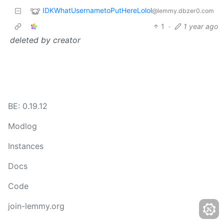
IDKWhatUsernametoPutHereLolol
@lemmy.dbzer0.com
1
·
1 year ago
deleted by creator
BE: 0.19.12
Modlog
Instances
Docs
Code
join-lemmy.org