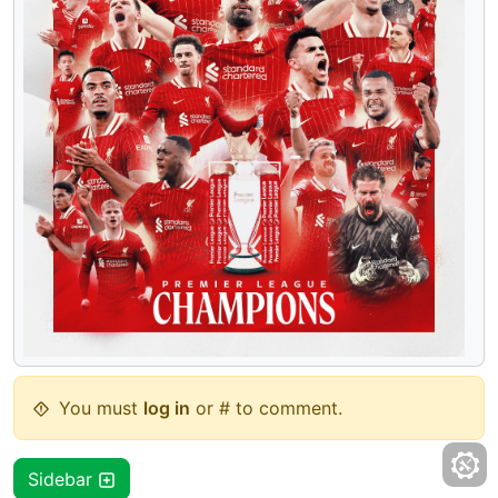
You must
log in
or # to comment.
Sidebar