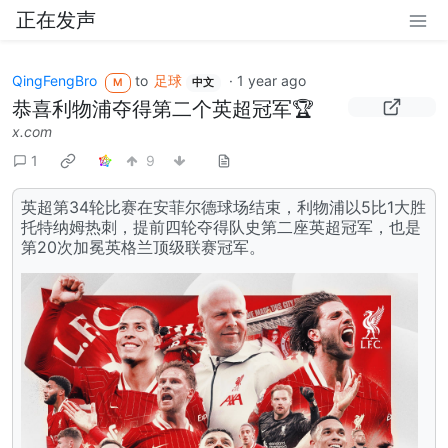
正在发声
QingFengBro
to
足球
·
1 year ago
M
中文
恭喜利物浦夺得第二个英超冠军🏆
x.com
1
9
英超第34轮比赛在安菲尔德球场结束，利物浦以5比1大胜
托特纳姆热刺，提前四轮夺得队史第二座英超冠军，也是
第20次加冕英格兰顶级联赛冠军。