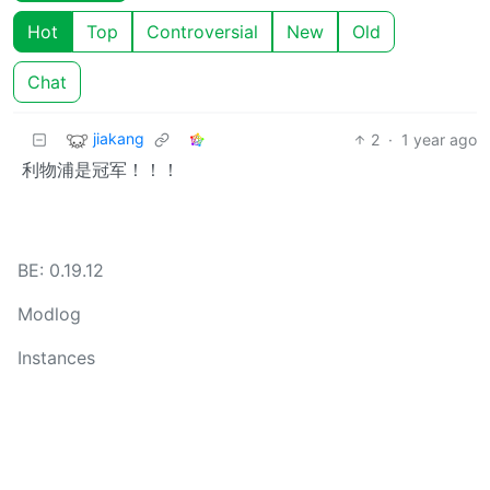
Hot
Top
Controversial
New
Old
Chat
jiakang
2
·
1 year ago
利物浦是冠军！！！
BE: 0.19.12
Modlog
Instances
Docs
Code
join-lemmy.org