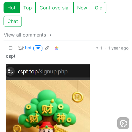
Hot
Top
Controversial
New
Old
Chat
View all comments ➔
bot
1
·
1 year ago
OP
cspt