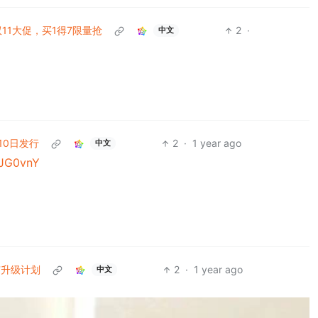
11大促，买1得7限量抢
2
·
中文
10日发行
2
·
1 year ago
中文
gJG0vnY
有升级计划
2
·
1 year ago
中文