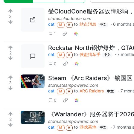
受CloudCone服务器故障影
3
status.cloudcone.com
cat
to
站点消息
·
6 months 
M
A
中文
1
Rockstar North锅炉爆炸，G
2
cat
to
侠盗猎车手
·
7 month
M
A
中文
0
Steam 《Arc Raiders》 锁国区
3
store.steampowered.com
cat
to
ARC Raiders
·
7 mont
M
A
中文
0
《Warlander》服务器将于20
2
store.steampowered.com
cat
to
游戏墓地
·
7 months 
M
A
中文