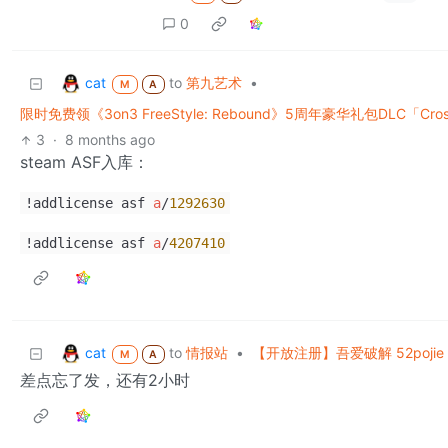
0
cat
to
第九艺术
•
M
A
限时免费领《3on3 FreeStyle: Rebound》5周年豪华礼包DLC「Cross 5
3
·
8 months ago
steam ASF入库：
!addlicense asf
a
/
1292630
!addlicense asf
a
/
4207410
cat
to
情报站
•
【开放注册】吾爱破解 52poji
M
A
差点忘了发，还有2小时