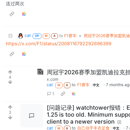
送过两次
cat
to
F1赛车
•
周冠宇2026赛季加盟凯
OP
M
A
https://x.com/F1/status/2008116792292696399
周冠宇2026赛季加盟凯迪拉克
4
x.com
cat
to
F1赛车
·
7 months ag
M
A
中文
1
[问题记录] watchtower报错：Error
3
1.25 is too old. Minimum supp
client to a newer version
cat
to
自己动手丰衣足食
·
7
M
A
中文