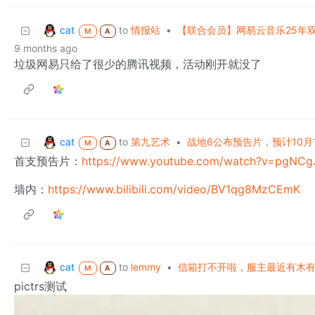
cat
to
情报站
•
【联合会员】网易云音乐25年双
M
A
9 months ago
垃圾网易只给了很少的腾讯视频，活动刚开就没了
cat
to
第九艺术
•
战地6公布预告片，预计10月
M
A
首支预告片：
https://www.youtube.com/watch?v=pgNC
墙内：
https://www.bilibili.com/video/BV1qg8MzCEmK
cat
to
lemmy
•
信箱打不开啦，服主最近有木
M
A
pictrs测试