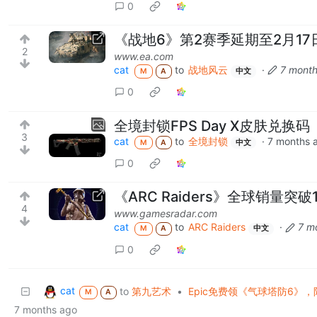
0
《战地6》第2赛季延期至2月17
2
www.ea.com
cat
to
战地风云
·
7 month
M
A
中文
0
全境封锁FPS Day X皮肤兑换码
3
cat
to
全境封锁
·
7 months 
M
A
中文
0
《ARC Raiders》全球销量
4
www.gamesradar.com
cat
to
ARC Raiders
·
7 m
M
A
中文
0
cat
to
第九艺术
•
Epic免费领《气球塔防6》，
M
A
7 months ago