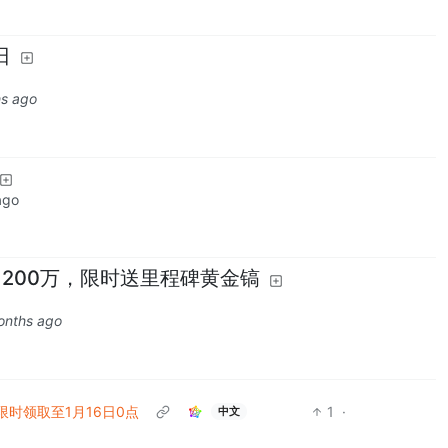
日
s ago
ago
突破1200万，限时送里程碑黄金镐
onths ago
限时领取至1月16日0点
1
·
中文