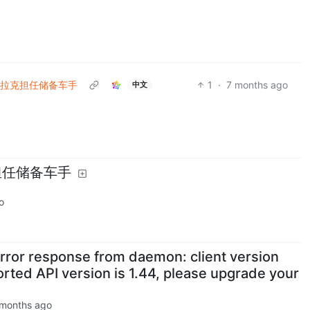
迪拉克担任储备车手
1
·
7 months ago
中文
担任储备车手
o
 response from daemon: client version
orted API version is 1.44, please upgrade your
 months ago