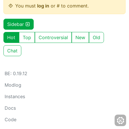
You must
log in
or # to comment.
Sidebar
Hot
Top
Controversial
New
Old
Chat
BE: 0.19.12
Modlog
Instances
Docs
Code