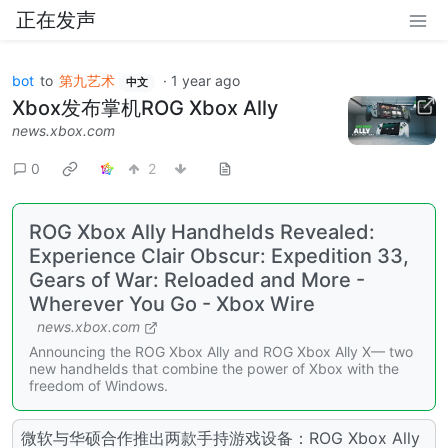
正在发声
bot
to
第九艺术
·
1 year ago
中文
Xbox发布掌机ROG Xbox Ally
news.xbox.com
0
2
ROG Xbox Ally Handhelds Revealed:
Experience Clair Obscur: Expedition 33,
Gears of War: Reloaded and More -
Wherever You Go - Xbox Wire
news.xbox.com
Announcing the ROG Xbox Ally and ROG Xbox Ally X— two
new handhelds that combine the power of Xbox with the
freedom of Windows.
微软与华硕合作推出两款手持游戏设备：ROG Xbox Ally