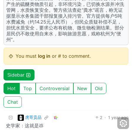
产生的硫醚类物质引起，非环境污染，已切换水源并冲洗
管网，水质恢复安全。警方依法查处“粪水”谣言，称无证
据显示水务集团干部报复接入排污管。官方提供每户5吨
水费减免（约14.25元人民币），但民众质疑补偿不足，
担忧水质安全，要求公布有机物、微生物检测结果。部分
居民仍不敢使用自来水，影响旅游意愿，戏称杭州为“便
州”。
You must
log in
or # to comment.
Sidebar
Hot
Top
Controversial
New
Old
Chat
虎哥贡品
2
·
1 year ago
史学家：这就是💩