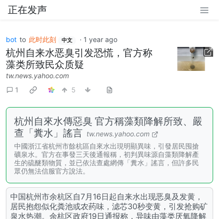
正在发声
bot
to
此时此刻
·
1 year ago
中文
杭州自来水恶臭引发恐慌，官方称
藻类所致民众质疑
tw.news.yahoo.com
1
5
杭州自來水傳惡臭 官方稱藻類降解所致、嚴
查「糞水」謠言
tw.news.yahoo.com
中國浙江省杭州市餘杭區自來水出現明顯異味，引發居民囤搶
礦泉水。官方在事發三天後通報稱，初判異味源自藻類降解產
生的硫醚類物質，並已依法查處網傳「糞水」謠言，但許多民
眾仍無法信服官方說法。
中国杭州市余杭区自7月16日起自来水出现恶臭及发黄，
居民抱怨似化粪池或农药味，滤芯30秒变黄，引发抢购矿
泉水热潮。余杭区政府19日通报称，异味由藻类厌氧降解