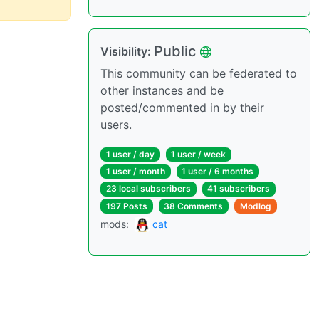
Public
Visibility:
This community can be federated to
other instances and be
posted/commented in by their
users.
1 user / day
1 user / week
1 user / month
1 user / 6 months
23 local subscribers
41 subscribers
197 Posts
38 Comments
Modlog
mods:
cat