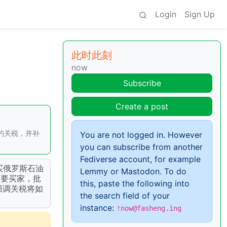
Login
Sign Up
此时此刻
now
Subscribe
Create a post
%的关税，并补
You are not logged in. However
you can subscribe from another
Fediverse account, for example
买俄罗斯石油
Lemmy or Mastodon. To do
主要买家，批
this, paste the following into
强调关税将如
the search field of your
instance:
!now@fasheng.ing