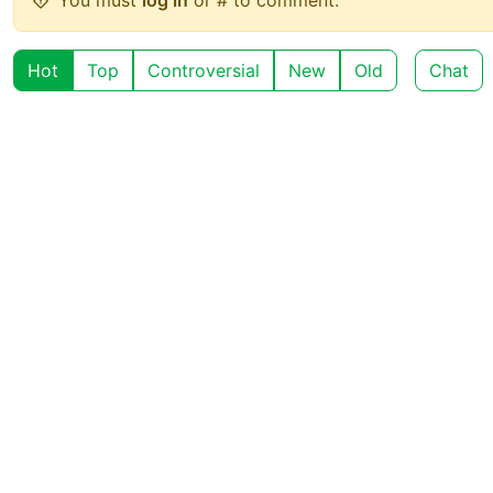
Hot
Top
Controversial
New
Old
Chat