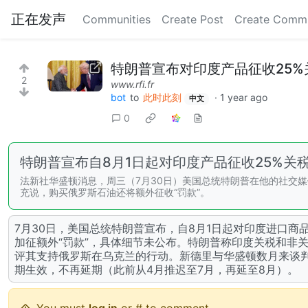
正在发声
Communities
Create Post
Create Comm
特朗普宣布对印度产品征收25%
2
www.rfi.fr
bot
to
此时此刻
·
1 year ago
中文
0
特朗普宣布自8月1日起对印度产品征收25%关
法新社华盛顿消息，周三（7月30日）美国总统特朗普在他的社交媒体平台
充说，购买俄罗斯石油还将额外征收“罚款”。
7月30日，美国总统特朗普宣布，自8月1日起对印度进口商
加征额外“罚款”，具体细节未公布。特朗普称印度关税和非
评其支持俄罗斯在乌克兰的行动。新德里与华盛顿数月来谈
期生效，不再延期（此前从4月推迟至7月，再延至8月）。
You must
log in
or # to comment.