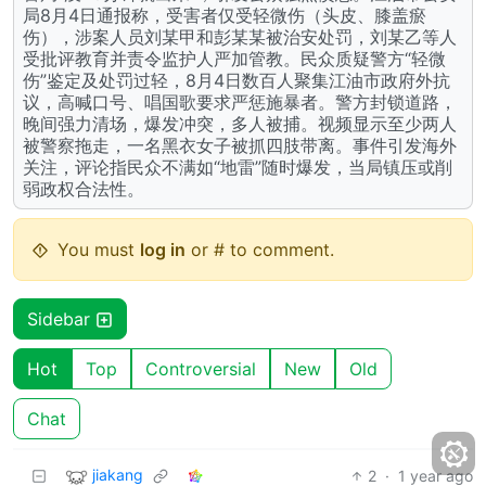
局8月4日通报称，受害者仅受轻微伤（头皮、膝盖瘀
伤），涉案人员刘某甲和彭某某被治安处罚，刘某乙等人
受批评教育并责令监护人严加管教。民众质疑警方“轻微
伤”鉴定及处罚过轻，8月4日数百人聚集江油市政府外抗
议，高喊口号、唱国歌要求严惩施暴者。警方封锁道路，
晚间强力清场，爆发冲突，多人被捕。视频显示至少两人
被警察拖走，一名黑衣女子被抓四肢带离。事件引发海外
关注，评论指民众不满如“地雷”随时爆发，当局镇压或削
弱政权合法性。
You must
log in
or # to comment.
Sidebar
Hot
Top
Controversial
New
Old
Chat
jiakang
2
·
1 year ago