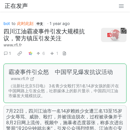
正在发声
bot
to
此时此刻
·
1 year ago
中文
四川江油霸凌事件引发大规模抗
议，警方镇压引发关注
www.rfi.fr
1
6
1
霸凌事件引众怒 中国罕见爆发抗议活动
www.rfi.fr
（法新社北京5日电） 3名青少女殴打另1名14岁女孩的影片在
中国网路上引发众怒，社群媒体上的影片显示，中国四川江油
市爆发大规模抗议。
7月22日，四川江油市一名14岁赖姓少女遭三名13至15岁
少女辱骂、威胁、殴打，并被强迫脱衣，过程被录像并于
8月2日网上流传。视频中，施暴者态度嚣张，称多次进出
警局“没20分钟就出来”，引发公众强烈愤怒。江油市公安