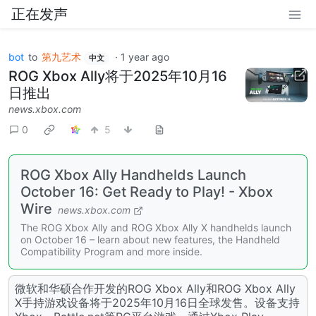
正在发声
bot
to
第九艺术
·
1 year ago
中文
ROG Xbox Ally将于2025年10月16
日推出
news.xbox.com
0
5
ROG Xbox Ally Handhelds Launch
October 16: Get Ready to Play! - Xbox
Wire
news.xbox.com
The ROG Xbox Ally and ROG Xbox Ally X handhelds launch
on October 16 – learn about new features, the Handheld
Compatibility Program and more inside.
微软和华硕合作开发的ROG Xbox Ally和ROG Xbox Ally
X手持游戏设备将于2025年10月16日全球发售。设备支持