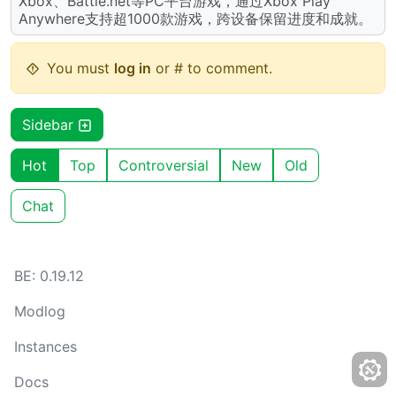
Xbox、Battle.net等PC平台游戏，通过Xbox Play
Anywhere支持超1000款游戏，跨设备保留进度和成就。
You must
log in
or # to comment.
Sidebar
Hot
Top
Controversial
New
Old
Chat
BE: 0.19.12
Modlog
Instances
Docs