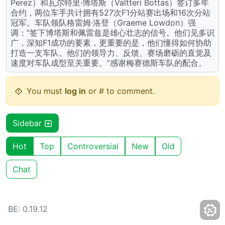
Perez）和瓦尔特里·博塔斯（Valtteri Bottas）签订多年
合约，两位车手共计拥有527次F1分站赛出场和16次分站
冠军。车队领队格雷姆·洛登（Graeme Lowdon）强
调：“签下博塔斯和佩雷兹是雄心壮志的信号。他们见多识
广，深知F1成功的要素，更重要的是，他们懂得如何协助
打造一支车队。他们的领导力、反馈、赛场磨砺的直觉及
速度对车队成型至关重要。”感谢梅赛德斯车队的配合。
You must
log in
or # to comment.
Sidebar
Hot
Top
Controversial
New
Old
Chat
BE: 0.19.12