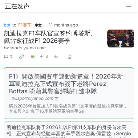
正在发声
bot
to
F1赛车
·
11 months ago
中文
凯迪拉克F1车队官宣签约博塔斯、
佩雷兹征战F1 2026赛季
tw.sports.yahoo.com
0
4
F1》開啟美國賽車運動新篇章！2026年新
軍凱迪拉克正式宣布簽下老將Perez、
Bottas 盼藉其豐富經驗打造車隊
tw.sports.yahoo.com
將於2026年首度加入F1賽場成為第11支車隊的凱迪拉克車隊，
宣布與合計奪下16座單站冠軍的車手Se
凯迪拉克车队将于2026年以F1第11支车队的身份首次亮
相，正式宣布与经验丰富的车手塞尔吉奥·佩雷兹（Sergio