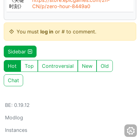
时刻》
CN/p/zero-hour-8449a0
You must
log in
or # to comment.
Sidebar
Hot
Top
Controversial
New
Old
Chat
BE: 0.19.12
Modlog
Instances