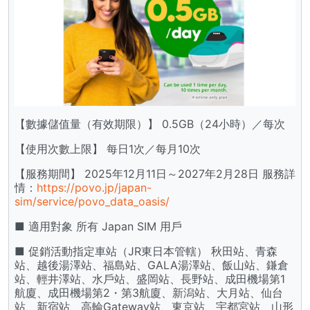
【數據儲值量（有效期限）】 0.5GB（24小時）／每次
【使用次數上限】 每日1次／每月10次
【服務期間】 2025年12月11日～2027年2月28日 服務詳
情：
https://povo.jp/japan-
sim/service/povo_data_oasis/
■ 適用對象 所有 Japan SIM 用戶
■ 促銷活動指定車站（JR東日本管轄） 秋田站、青森
站、越後湯澤站、福島站、GALA湯澤站、飯山站、鎌倉
站、輕井澤站、水戶站、盛岡站、長野站、成田機場第1
航廈、成田機場第2・第3航廈、新潟站、大月站、仙台
站、新宿站、高輪Gateway站、東京站、宇都宮站、山形