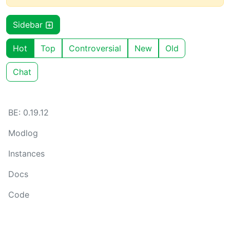
Sidebar
Hot
Top
Controversial
New
Old
Chat
BE: 0.19.12
Modlog
Instances
Docs
Code
join-lemmy.org