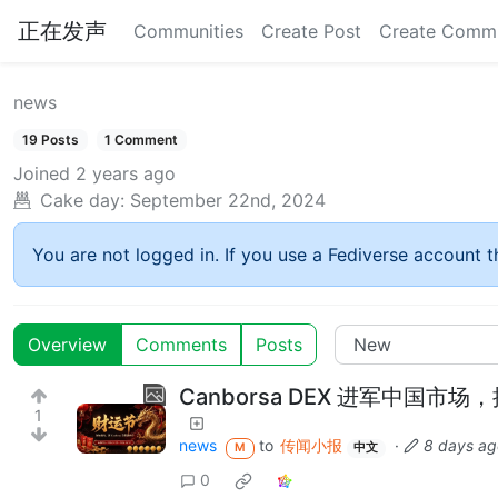
正在发声
Communities
Create Post
Create Comm
news
19 Posts
1 Comment
Joined
2 years ago
Cake day:
September 22nd, 2024
You are not logged in. If you use a Fediverse account th
Overview
Comments
Posts
Canborsa DEX 进军中
1
news
to
传闻小报
·
8 days ag
M
中文
0