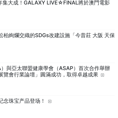
年集大成！GALAXY LIVE☆FINAL將於澳門電影
柏絢爛交織的SDGs改建設施「今昔莊 大阪 天保
TA）與亞太聯盟健康學會（ASAP）首次合作舉辦
暨展覽會行業論壇」圓滿成功，取得卓越成果
纪念珠宝产品登场！