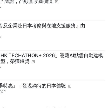
錄™ 認證，凸顯其收藏價值
o
府及企業赴日本考察與在地支援服務」由
o
HK TECHATHON+ 2026」憑藉AI點雲自動建模
轉型，榮獲銅獎
o
季特惠」，發現獨特的日本體驗
 ago