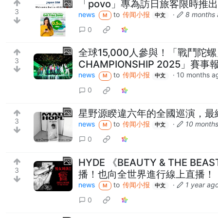
「povo」專為訪日旅客限時推出「p
3
news
to
传闻小报
·
8 months
M
中文
0
全球15,000人參與！「戰鬥陀螺
3
CHAMPIONSHIP 2025」賽事
news
to
传闻小报
·
10 months a
M
中文
0
星野源睽違六年的全國巡演，最
3
news
to
传闻小报
·
10 month
M
中文
0
HYDE 《BEAUTY & THE
3
播！也向全世界進行線上直播！
news
to
传闻小报
·
1 year ag
M
中文
0