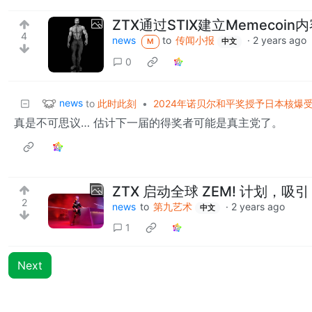
ZTX通过STIX建立Memecoin
4
news
to
传闻小报
·
2 years ago
M
中文
0
news
to
此时此刻
•
2024年诺贝尔和平奖授予日本核爆
真是不可思议… 估计下一届的得奖者可能是真主党了。
ZTX 启动全球 ZEM! 计划，吸引
2
news
to
第九艺术
·
2 years ago
中文
1
Next