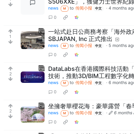
S506XXE」，獲健力士世界紀
news
to
传闻小报
·
4 months ag
M
中文
0
一站式赴日公商務考察「海外政
1
SBJAPAN, Inc 正式推出
news
to
传闻小报
·
5 months ag
M
中文
0
DataLabs在香港國際科技活動「
2
技術，推動3D/BIM工程數字化
news
to
传闻小报
·
6 months ag
M
中文
0
坐擁奢華櫻花海：豪華露營「春
2
news
to
传闻小报
·
6 months
M
中文
0