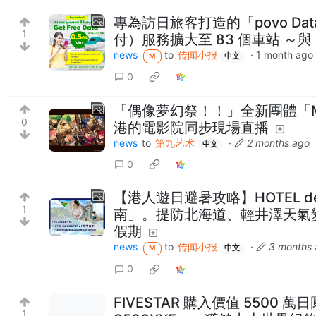
專為訪日旅客打造的「povo Data 
1
付）服務擴大至 83 個車站 ～與 JR 
news
to
传闻小报
·
1 month ago
M
中文
0
「偶像夢幻祭！！」全新團體「ME
0
港的電影院同步現場直播
news
to
第九艺术
·
2 months ago
中文
0
【港人遊日避暑攻略】HOTEL d
1
南」。提防北海道、輕井澤天氣
假期
news
to
传闻小报
·
3 months
M
中文
0
FIVESTAR 購入價值 5500 
1