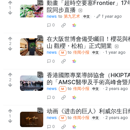
動畫「超時空要塞Frontier」17
1
院同步直播
news
to
第九艺术
·
1 year ago
中文
0
在大阪世博會備受矚目！櫻花與松
2
山 觀櫻・松柏」正式開業
news
to
传闻小报
·
1 year ago
M
中文
0
香港國際專業導師協會（HKIP
2
的「AMSC醫學及手術高峰會
news
to
传闻小报
·
2 years ago
M
中文
0
动画《进击的巨人》利威尔生日
1
news
to
传闻小报
·
2 years ago
M
中文
0