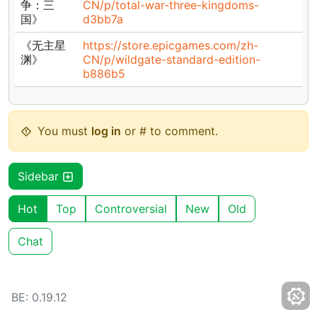
争：三
CN/p/total-war-three-kingdoms-
国》
d3bb7a
《无主星
https://store.epicgames.com/zh-
渊》
CN/p/wildgate-standard-edition-
b886b5
You must
log in
or # to comment.
Sidebar
Hot
Top
Controversial
New
Old
Chat
BE: 0.19.12