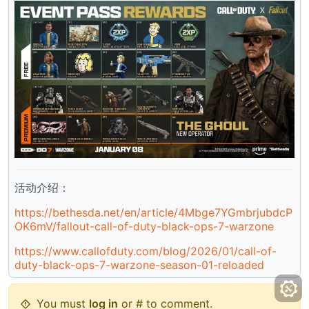
活动介绍：
https://bethesda.net/en/article/4Mbge7YGmbrjubdcP
OK6mV/fallout-call-of-duty-black-ops-7-warzone
https://www.callofduty.com/blog/2026/01/call-of-
duty-black-ops-7-warzone-season-01-reloaded
You must
log in
or # to comment.