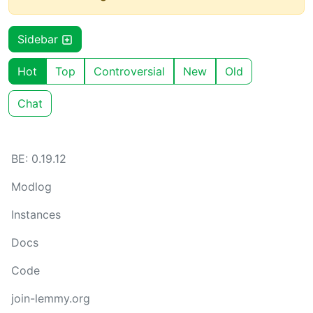
Sidebar
Hot
Top
Controversial
New
Old
Chat
BE: 0.19.12
Modlog
Instances
Docs
Code
join-lemmy.org