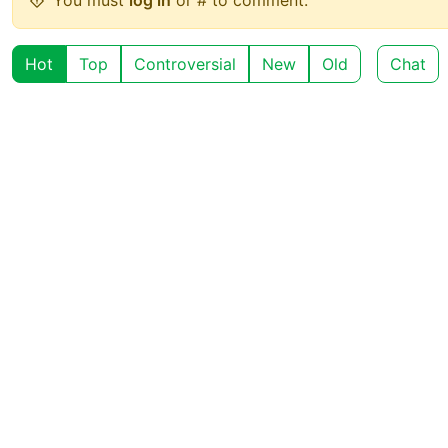
Hot
Top
Controversial
New
Old
Chat