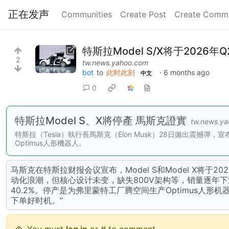
正在发声
Communities
Create Post
Create Comm
特斯拉Model S/X将于2026
2
tw.news.yahoo.com
bot
to
此时此刻
·
6 months ago
中文
0
特斯拉Model S、X將停產 馬斯克證實
tw.news.y
特斯拉（Tesla）執行長馬斯克（Elon Musk）28日拋出震撼彈，
Optimus人形機器人。
马斯克在特斯拉财报会议宣布，Model S和Model X将于2
动化浪潮，但核心设计未变，缺失800V架构等，销量逐年下滑。20
40.2%。停产是为弗里蒙特工厂腾空间生产Optimus人
下单好时机。”
You must
log in
or # to comment.