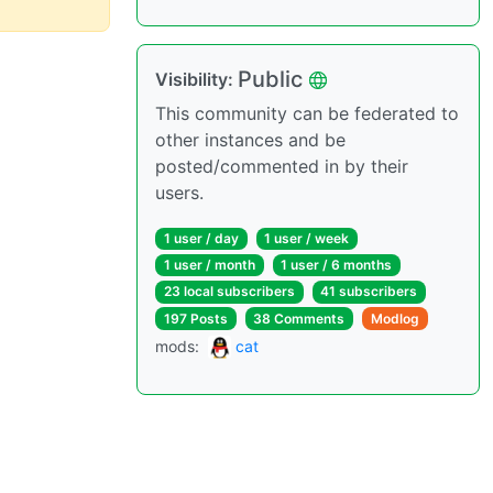
Public
Visibility:
This community can be federated to
other instances and be
posted/commented in by their
users.
1 user / day
1 user / week
1 user / month
1 user / 6 months
23 local subscribers
41 subscribers
197 Posts
38 Comments
Modlog
mods:
cat