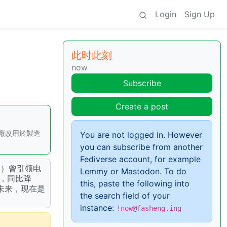
Login
Sign Up
此时此刻
now
Subscribe
Create a post
工廠改用於製造
You are not logged in. However
you can subscribe from another
Fediverse account, for example
5年）曾引领电
Lemmy or Mastodon. To do
辆，同比降
this, paste the following into
的未来，现在是
the search field of your
instance:
!now@fasheng.ing