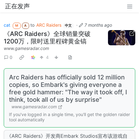
正在发声
cat
to
ARC Raiders
·
7 months ago
M
A
中文
《ARC Raiders》全球销量突破
1200万，限时送里程碑黄金镐
www.gamesradar.com
0
4
Arc Raiders has officially sold 12 million
copies, so Embark's giving everyone a
free gold hammer: "The way it took off, I
think, took all of us by surprise"
www.gamesradar.com
If you've logged in a single time, you'll get the golden raider
tool automatically
《ARC Raiders》开发商Embark Studios宣布该游戏自