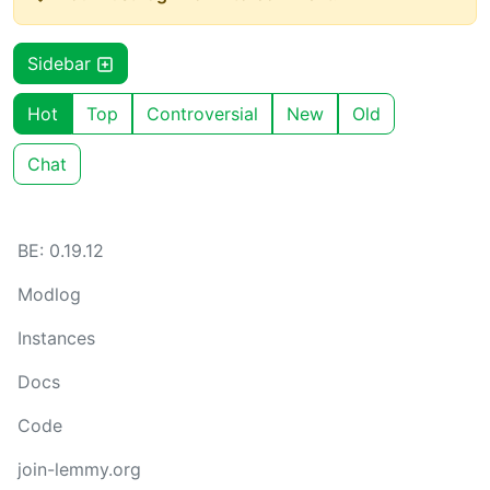
Sidebar
Hot
Top
Controversial
New
Old
Chat
BE: 0.19.12
Modlog
Instances
Docs
Code
join-lemmy.org