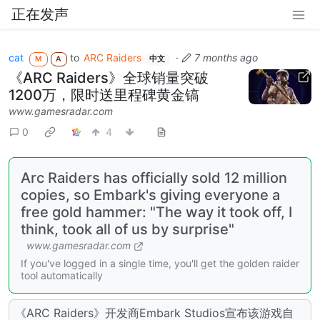
正在发声
cat
to
ARC Raiders
·
7 months ago
M
A
中文
《ARC Raiders》全球销量突破
1200万，限时送里程碑黄金镐
www.gamesradar.com
0
4
Arc Raiders has officially sold 12 million
copies, so Embark's giving everyone a
free gold hammer: "The way it took off, I
think, took all of us by surprise"
www.gamesradar.com
If you've logged in a single time, you'll get the golden raider
tool automatically
《ARC Raiders》开发商Embark Studios宣布该游戏自