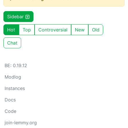
Sidebar
Hot
Top
Controversial
New
Old
Chat
BE: 0.19.12
Modlog
Instances
Docs
Code
join-lemmy.org